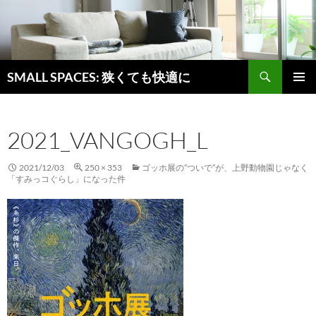
検
SMALL SPACES: 狭くても快適に
索
コ
メインメ
ン
ニュー
テ
2021_VANGOGH_L
ン
ツ
へ
2021/12/03
250 × 353
ゴッホ展の”ついで”が、上野動物園じゃなく
ス
「すみっコぐらし」になった件
キ
ッ
プ