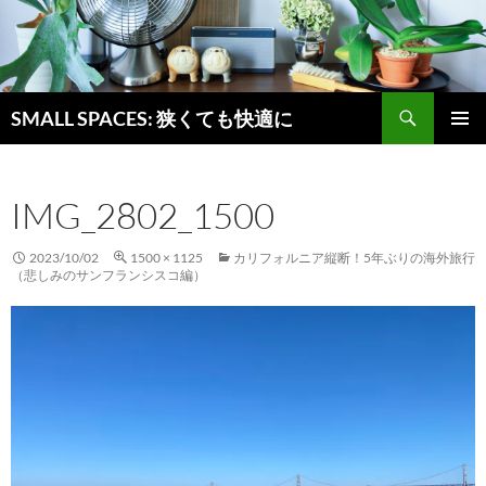
検
SMALL SPACES: 狭くても快適に
索
コ
メインメ
ン
ニュー
テ
IMG_2802_1500
ン
ツ
へ
2023/10/02
1500 × 1125
カリフォルニア縦断！5年ぶりの海外旅行
ス
（悲しみのサンフランシスコ編）
キ
ッ
プ