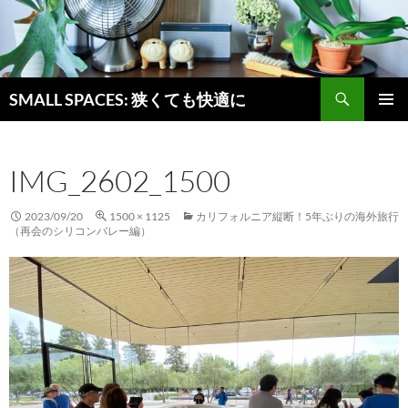
検
SMALL SPACES: 狭くても快適に
索
コ
メインメ
ン
ニュー
テ
IMG_2602_1500
ン
ツ
へ
2023/09/20
1500 × 1125
カリフォルニア縦断！5年ぶりの海外旅行
ス
（再会のシリコンバレー編）
キ
ッ
プ