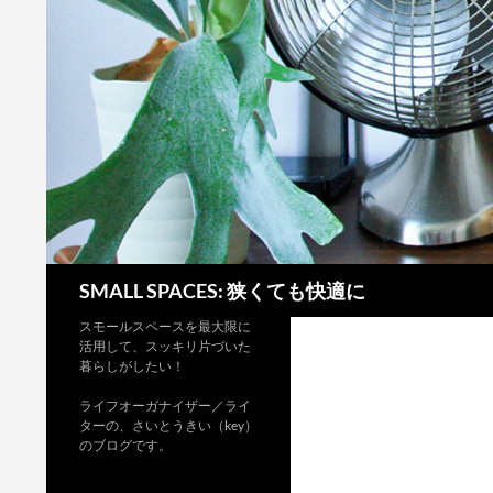
検
SMALL SPACES: 狭くても快適に
索
スモールスペースを最大限に
活用して、スッキリ片づいた
暮らしがしたい！
ライフオーガナイザー／ライ
ターの、さいとうきい（key）
のブログです。